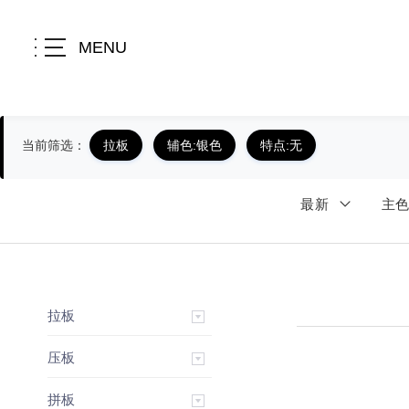
MENU
当前筛选：
拉板
辅色:银色
特点:无
最新
主
拉板
压板
拼板