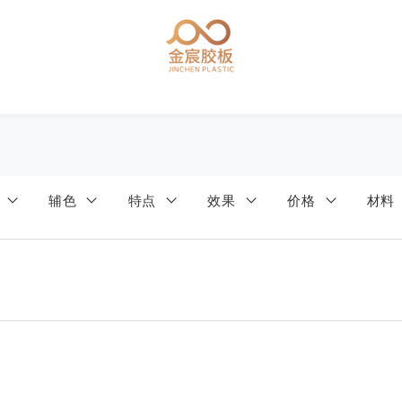
色
辅色
特点
效果
价格
材料