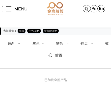
MENU
En
当前筛选：
拉板
主色:灰色
特点:两层色
最新
主色
辅色
特点
效
重置
— 已加载全部产品 —