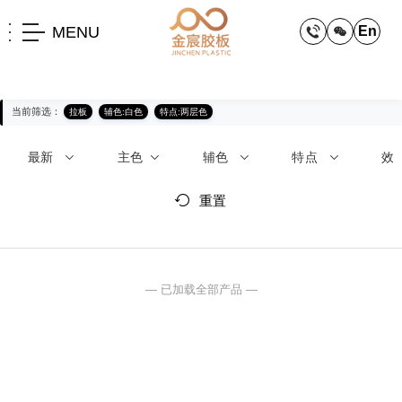
MENU
En
当前筛选：
拉板
辅色:白色
特点:两层色
最新
主色
辅色
特点
效
重置
— 已加载全部产品 —