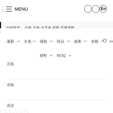
MENU
En
当前筛选：
拉板
主色:卡其色
材料:高硬度料
最新
主色
辅色
特点
效果
价格
重置
拉板
材料
MOQ
压板
拼板
两层