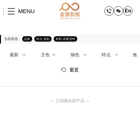
MENU
En
当前筛选：
拉板
特点:迷彩
材料:高硬度料
最新
主色
辅色
特点
效
重置
— 已加载全部产品 —