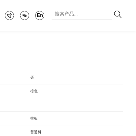
En
否
棕色
-
拉板
普通料