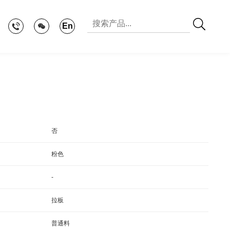
En
否
粉色
-
拉板
普通料