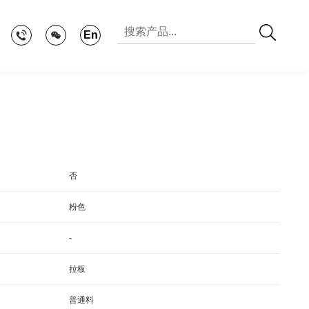
En
否
粉色
-
拉板
普通料