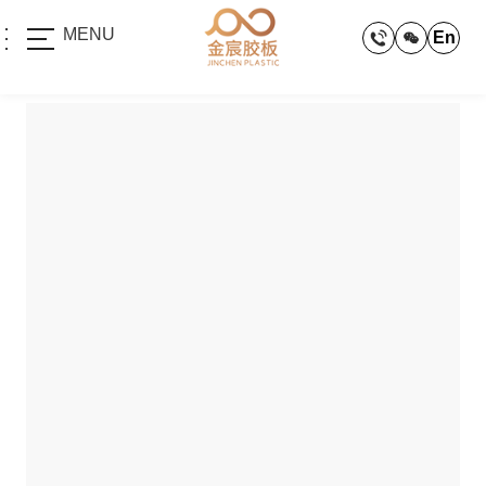
MENU
En