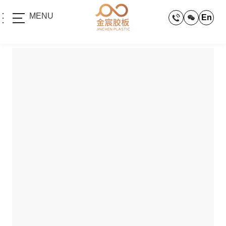
MENU
En