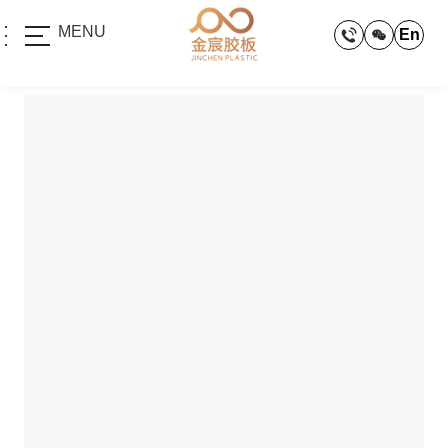
MENU
En