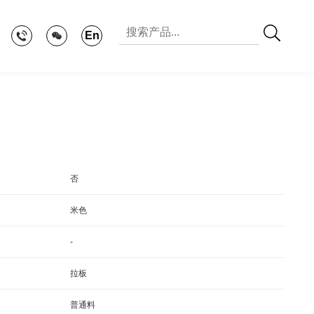
En
否
米色
-
拉板
普通料