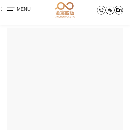
MENU
En