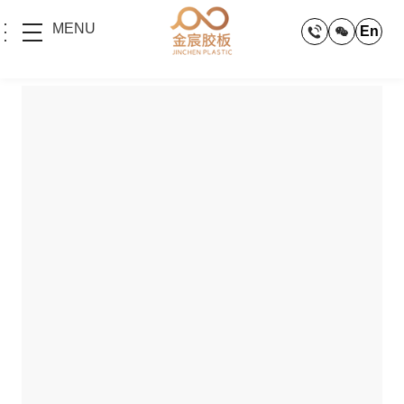
MENU
En