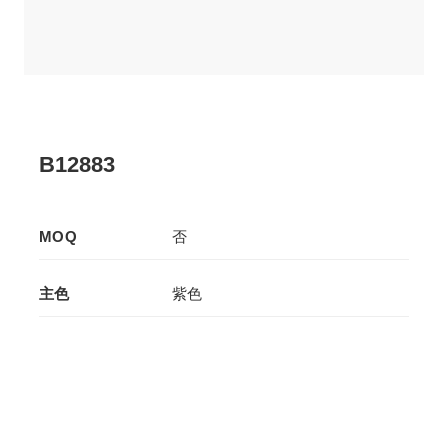
B12883
MOQ
否
主色
紫色
辅色
-
生产工艺
拉板