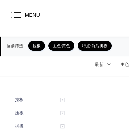
MENU
当前筛选：
拉板
主色:黄色
特点:前后拼板
最新
主
拉板
压板
拼板