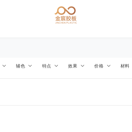
色
辅色
特点
效果
价格
材料