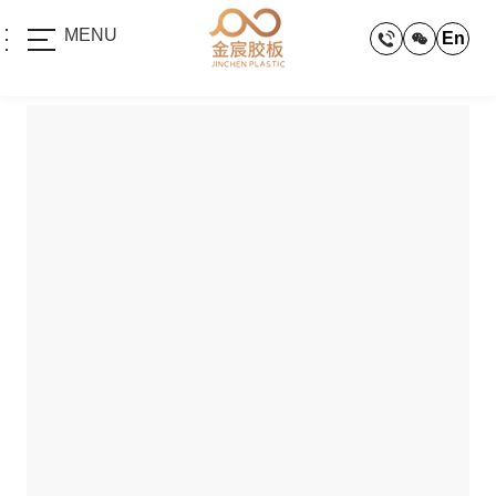
MENU
En