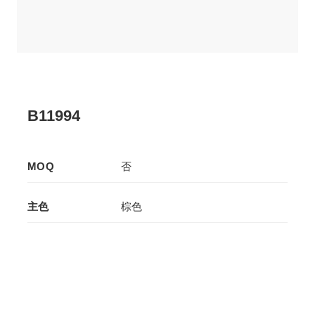
B11994
MOQ
否
主色
棕色
辅色
棕色
生产工艺
拉板