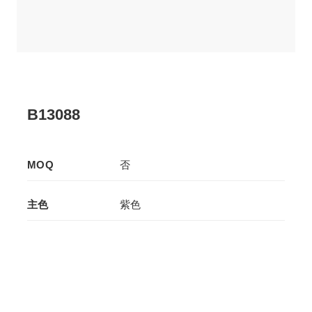
B13088
MOQ
否
主色
紫色
辅色
-
生产工艺
拉板