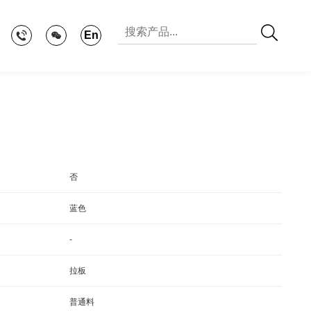
En
否
蓝色
-
拉板
普通料