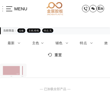
MENU
En
当前筛选：
拉板
主色:粉色
特点:无
最新
主色
辅色
特点
效
重置
— 已加载全部产品 —