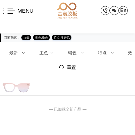
MENU
En
当前筛选：
拉板
主色:粉色
特点:渐进色
最新
主色
辅色
特点
效
重置
— 已加载全部产品 —