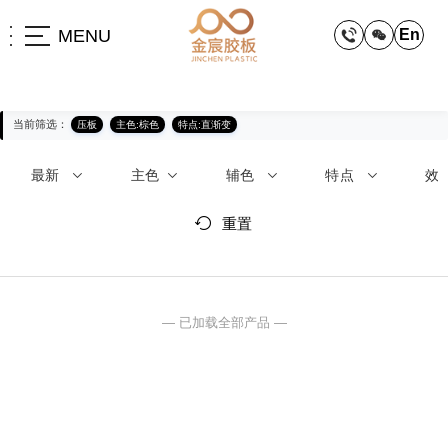
MENU
En
当前筛选：
压板
主色:棕色
特点:直渐变
最新
主色
辅色
特点
效
重置
— 已加载全部产品 —