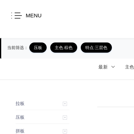
MENU
当前筛选：
压板
主色:棕色
特点:三层色
最新
主
拉板
压板
拼板