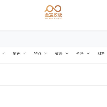
色
辅色
特点
效果
价格
材料