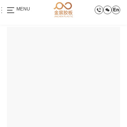
MENU
En